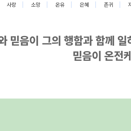
사랑
소망
온유
은혜
존귀
와 믿음이 그의 행함과 함께 
믿음이 온전케