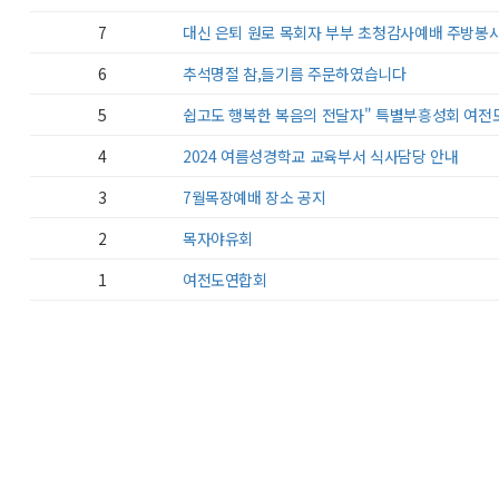
7
대신 은퇴 원로 목회자 부부 초청감사예배 주방봉
6
추석명절 참,들기름 주문하였습니다
5
쉽고도 행복한 복음의 전달자" 특별부흥성회 여전
4
2024 여름성경학교 교육부서 식사담당 안내
3
7월목장예배 장소 공지
2
목자야유회
1
여전도연합회