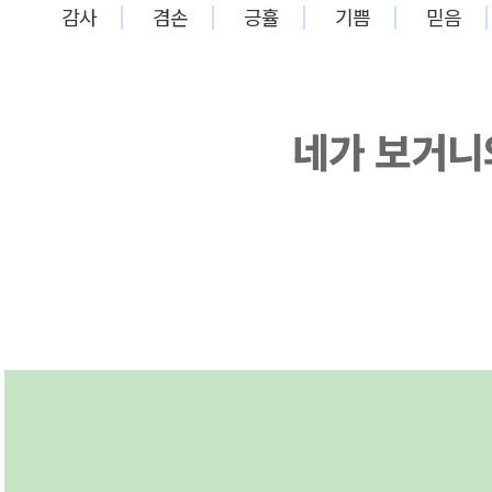
감사
겸손
긍휼
기쁨
믿음
네가 보거니