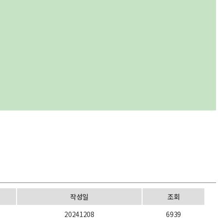
작성일
조회
20241208
6939