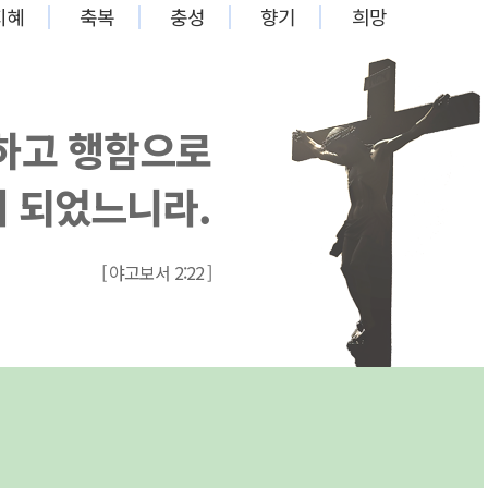
지혜
축복
충성
향기
희망
일하고 행함으로
 되었느니라.
[ 야고보서 2:22 ]